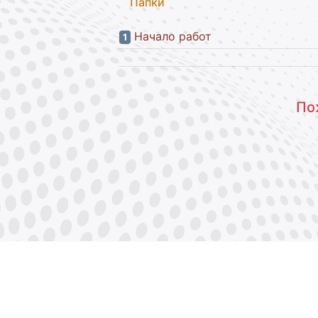
Папки
Начало работ
1
По