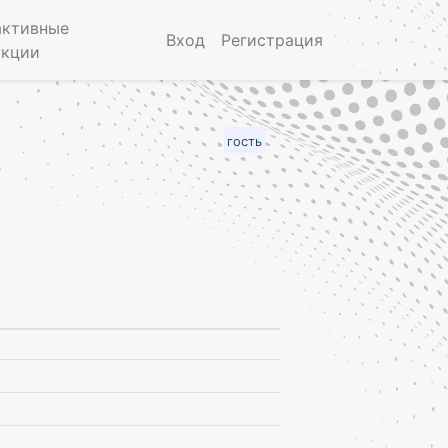
активные
Вход
Регистрация
укции
гость